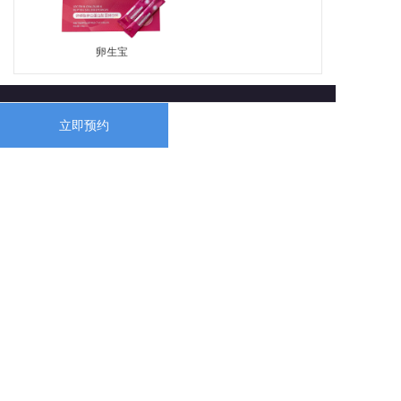
卵生宝
地点：广州市天河区华夏路16号
立即预约
电话：020-37887786
业务QQ：1695311298
邮箱：1695311298@qq.com
客户交流群，扫码加入
本站使用
百度智能门户
搭建
管理登录
粤ICP备16124188号-3